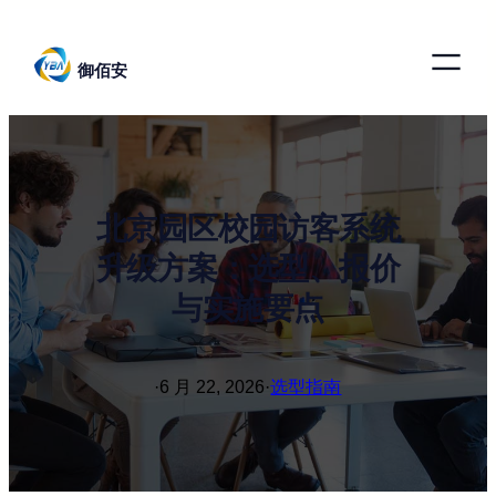
跳
至
御佰安
内
容
北京园区校园访客系统
升级方案：选型、报价
与实施要点
·
6 月 22, 2026
·
选型指南