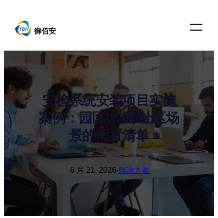
跳
至
御佰安
内
容
安检系统安装项目实施
案例：园区/校园/社区场
景的配置清单
·
6 月 21, 2026
·
解决方案