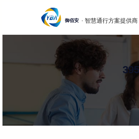
跳
至
御佰安
内
容
3