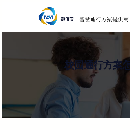
跳
至
御佰安
内
容
校园通行方案