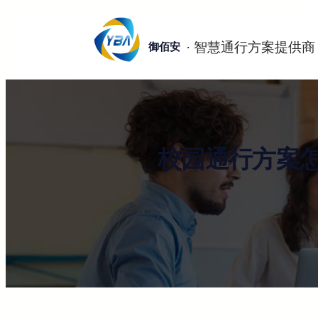
跳
至
御佰安
内
容
校园通行方案