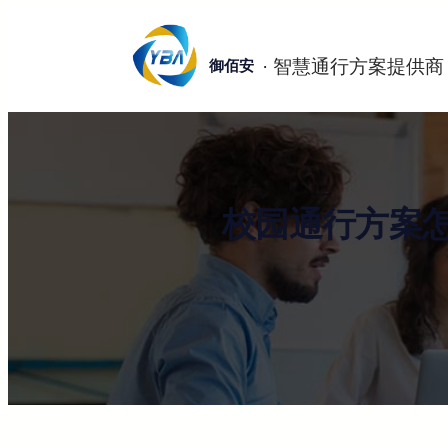
跳
至
御佰安
内
容
校园通行方案