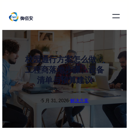
跳
至
御佰安
内
容
校园通行方案怎么做：
工程商落地步骤、设备
清单与预算建议
·
5 月 31, 2026
·
解决方案