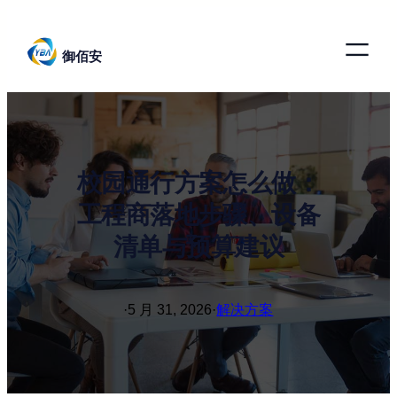
跳
至
御佰安
内
容
校园通行方案怎么做：
工程商落地步骤、设备
清单与预算建议
·
5 月 31, 2026
·
解决方案