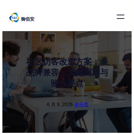
跳
至
御佰安
内
容
社区访客改造方案：多
品牌兼容、实施周期与
验收要点
·
6 月 9, 2026
·
未分类