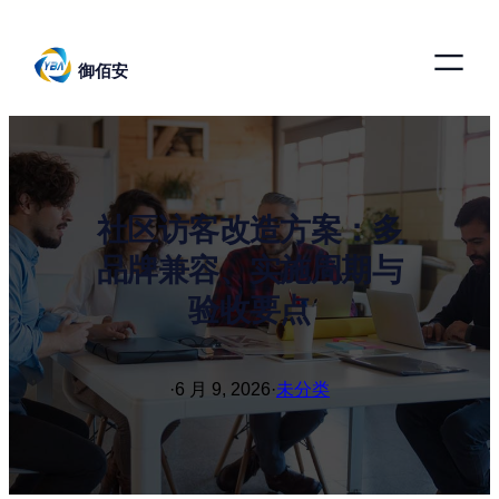
跳
至
御佰安
内
容
社区访客改造方案：多
品牌兼容、实施周期与
验收要点
·
6 月 9, 2026
·
未分类