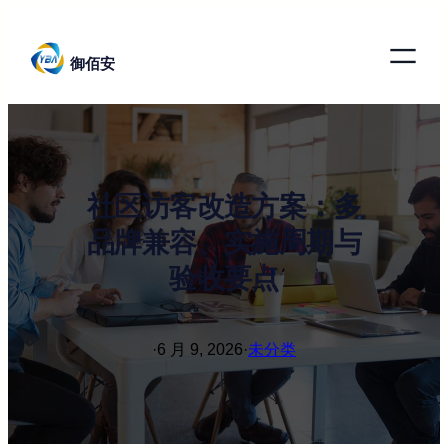
跳
至
御佰安
内
容
社区访客改造方案：多
品牌兼容、实施周期与
验收要点
·
6 月 9, 2026
·
未分类