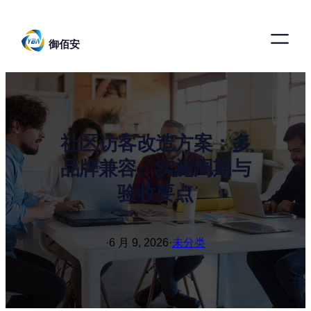
跳
至
御佰安
内
容
社区访客改造方案：多
品牌兼容、实施周期与
验收要点
·
6 月 9, 2026
·
未分类