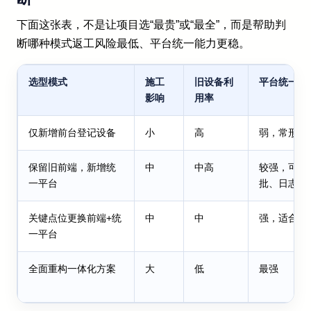
下面这张表，不是让项目选“最贵”或“最全”，而是帮助判
断哪种模式返工风险最低、平台统一能力更稳。
选型模式
施工
旧设备利
平台统一能
影响
用率
仅新增前台登记设备
小
高
弱，常形成
保留旧前端，新增统
中
中高
较强，可逐
一平台
批、日志
关键点位更换前端+统
中
中
强，适合核
一平台
全面重构一体化方案
大
低
最强