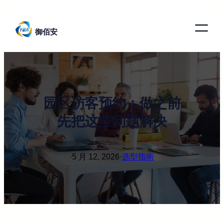
跳
至
御佰安
内
容
园区访客预约：做之前
先把这些问题解决
·
5 月 12, 2026
·
选型指南