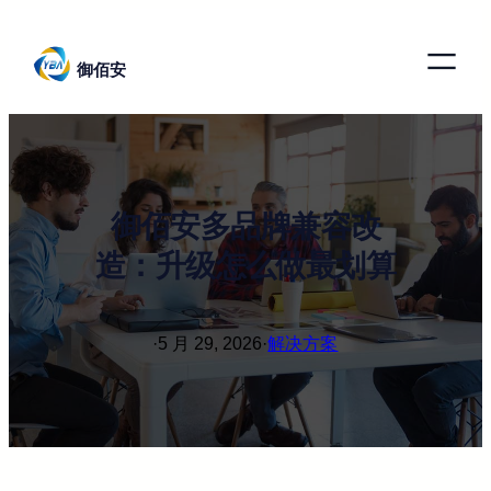
跳
至
御佰安
内
容
御佰安多品牌兼容改
造：升级怎么做最划算
·
5 月 29, 2026
·
解决方案