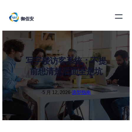
跳
至
御佰安
内
容
写字楼访客系统：不提
前想清楚后面全是坑
·
5 月 12, 2026
·
选型指南