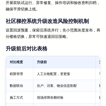
开展双轨试运行、异常修复、操作培训和验收资料归档，
确保平滑切换上线。
社区梯控系统升级改造风险控制机制
设置回滚预案，保留旧系统并行；先小范围灰度发布，再
分楼栋切换，异常可快速退回旧策略。
升级前后对比表格
对比维度
升级前
升级
权限管理
人工分散配置，变更慢
平台
数据联动
住户、访客、物业信息割裂
数据
施工方式
现场排障依赖经验
勘查