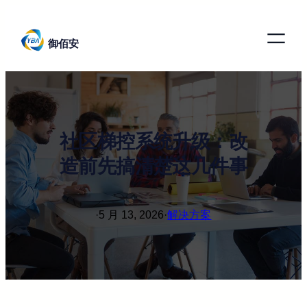
跳
至
御佰安
内
容
社区梯控系统升级：改
造前先搞清楚这几件事
·
5 月 13, 2026
·
解决方案