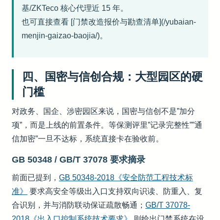
基/ZKTeco 核心代理近 15 年。
也可直接查看 [门禁改造报价与勘查清单](/yubaian-
menjin-gaizao-baojia/)。
四、国密与信创合规：大型园区的硬
门槛
对政务、国企、涉密园区来说，国密与信创不是”加分
项”，而是上线的前置条件。等保测评里”记录完整性””通
信加密”一旦不达标，系统直接卡在验收前。
GB 50348 / GB/T 37078 要求摘录
前面已提到，
GB 50348-2018《安全防范工程技术标
准》
要求高安全等级出入口支持双向识读、防重入、复
合识别，并与消防联动保证疏散畅通；
GB/T 37078-
2018《出入口控制系统技术要求》
则给出门禁系统在设