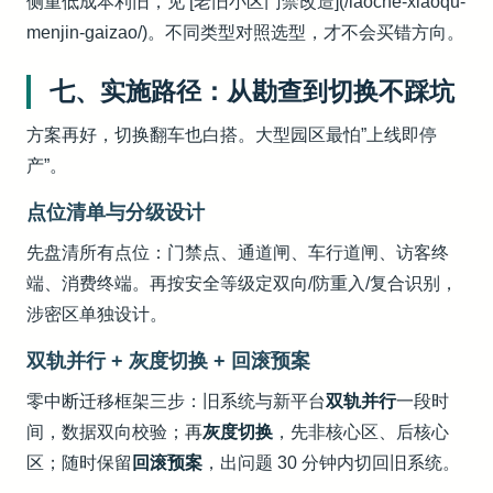
侧重低成本利旧，见 [老旧小区门禁改造](/laoche-xiaoqu-
menjin-gaizao/)。不同类型对照选型，才不会买错方向。
七、实施路径：从勘查到切换不踩坑
方案再好，切换翻车也白搭。大型园区最怕”上线即停
产”。
点位清单与分级设计
先盘清所有点位：门禁点、通道闸、车行道闸、访客终
端、消费终端。再按安全等级定双向/防重入/复合识别，
涉密区单独设计。
双轨并行 + 灰度切换 + 回滚预案
零中断迁移框架三步：旧系统与新平台
双轨并行
一段时
间，数据双向校验；再
灰度切换
，先非核心区、后核心
区；随时保留
回滚预案
，出问题 30 分钟内切回旧系统。