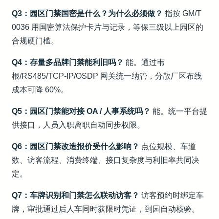
Q3：园区门禁国密是什么？为什么必须做？
指按 GM/T
0036 用国密算法保护卡片与记录，等保三级以上园区的
合规硬门槛。
Q4：存量多品牌门禁能利旧吗？
能。通过韦
根/RS485/TCP-IP/OSDP 网关统一纳管，分散厂区布线
成本可降 60%。
Q5：园区门禁能对接 OA / 人事系统吗？
能。统一平台提
供接口，人员入职离职自动同步权限。
Q6：园区门禁改造报价受什么影响？
点位规模、车道
数、访客流程、消费终端、接口复杂度与利旧率共同决
定。
Q7：车牌识别和门禁怎么联动访客？
访客预约时绑定车
牌，审批通过后人车同时获限时凭证，到园自动核验。