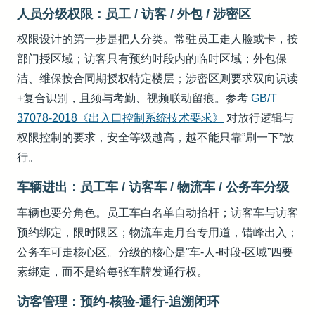
人员分级权限：员工 / 访客 / 外包 / 涉密区
权限设计的第一步是把人分类。常驻员工走人脸或卡，按
部门授区域；访客只有预约时段内的临时区域；外包保
洁、维保按合同期授权特定楼层；涉密区则要求双向识读
+复合识别，且须与考勤、视频联动留痕。参考
GB/T
37078-2018《出入口控制系统技术要求》
对放行逻辑与
权限控制的要求，安全等级越高，越不能只靠”刷一下”放
行。
车辆进出：员工车 / 访客车 / 物流车 / 公务车分级
车辆也要分角色。员工车白名单自动抬杆；访客车与访客
预约绑定，限时限区；物流车走月台专用道，错峰出入；
公务车可走核心区。分级的核心是”车-人-时段-区域”四要
素绑定，而不是给每张车牌发通行权。
访客管理：预约-核验-通行-追溯闭环