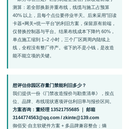
测算：若全部换新并重布线，线缆与施工占预算
40% 以上，且每个点位要停业半天。后来采用”旧读
卡器+网关+统一平台”的利旧方案，保留原有前端，
仅替换控制器与平台。结果布线成本下降约 60%，
单点施工缩到 1–2 小时，三个厂区两周内陆续上
线，全程没有整厂停产。省下的不是小钱，是改造
能不能立项的关键。
想评估你园区存量门禁能利旧多少？
我们提供一份《门禁改造报价与勘查清单》，按点
位、品牌、布线现状逐项评估利旧率与报价区间。
方案咨询：董经理 13521755685 ｜ 邮箱
3144774563@qq.com / zkinte@139.com
御佰安·自主软硬件方案 + 多品牌兼容整合；熵