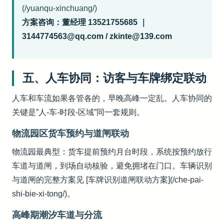
(/yuanqu-xinchuang/)
方案咨询：董经理 13521755685 ｜
3144774563@qq.com / zkinte@139.com
五、人车协同：访客与车牌绑定联动
人车和车流如果各管各的，早晚高峰一定乱。人车协同的
关键是”人-车-时段-区域”同一套规则。
物流园区货车预约与道闸联动
物流园最典型：货车提前预约月台时段，系统按预约放行
车道与道闸，到场自动核验，避免拥堵在门口。车辆识别
与道闸的完整方案见 [车牌识别道闸联动方案](/che-pai-
shi-bie-xi-tong/)。
高峰期潮汐车道与分流