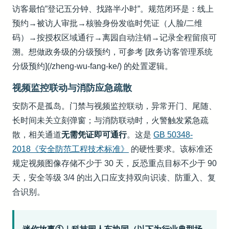
访客最怕”登记五分钟、找路半小时”。规范闭环是：线上
预约→被访人审批→核验身份发临时凭证（人脸/二维
码）→按授权区域通行→离园自动注销→记录全程留痕可
溯。想做政务级的分级预约，可参考 [政务访客管理系统
分级预约](/zheng-wu-fang-ke/) 的处置逻辑。
视频监控联动与消防应急疏散
安防不是孤岛。门禁与视频监控联动，异常开门、尾随、
长时间未关立刻弹窗；与消防联动时，火警触发紧急疏
散，相关通道
无需凭证即可通行
。这是
GB 50348-
2018《安全防范工程技术标准》
的硬性要求。该标准还
规定视频图像存储不少于 30 天，反恐重点目标不少于 90
天，安全等级 3/4 的出入口应支持双向识读、防重入、复
合识别。