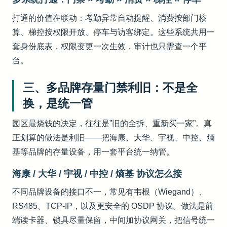
打通的价值在联动：考勤异常自动提醒、消费按部门核
算、梯控按权限开放、停车与访客绑定。这些系统共用一
套身份底表，权限变更一次生效，审计也只需查一个平
台。
三、多品牌存量门禁利旧：不是全
换，是统一管
园区最烧钱的决定，往往是”旧的全拆、重新买一家”。真
正划算的做法是利旧——把海康、大华、宇视、中控、熵
基等品牌的存量设备，用一套平台统一纳管。
海康 / 大华 / 宇视 / 中控 / 熵基 协议怎么接
不同品牌设备的接口不一，常见有韦根（Wiegand）、
RS485、TCP-IP，以及更安全的 OSDP 协议。做法是前
端读卡器、锁具尽量保留，中间加协议网关，把信号统一