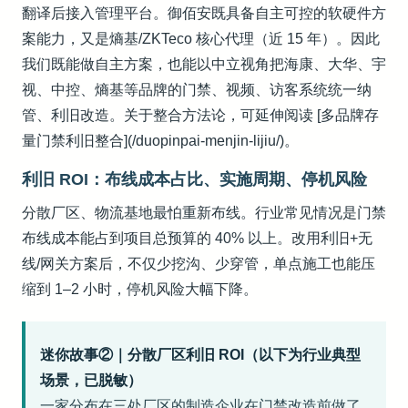
翻译后接入管理平台。御佰安既具备自主可控的软硬件方
案能力，又是熵基/ZKTeco 核心代理（近 15 年）。因此
我们既能做自主方案，也能以中立视角把海康、大华、宇
视、中控、熵基等品牌的门禁、视频、访客系统统一纳
管、利旧改造。关于整合方法论，可延伸阅读 [多品牌存
量门禁利旧整合](/duopinpai-menjin-lijiu/)。
利旧 ROI：布线成本占比、实施周期、停机风险
分散厂区、物流基地最怕重新布线。行业常见情况是门禁
布线成本能占到项目总预算的 40% 以上。改用利旧+无
线/网关方案后，不仅少挖沟、少穿管，单点施工也能压
缩到 1–2 小时，停机风险大幅下降。
迷你故事②｜分散厂区利旧 ROI（以下为行业典型
场景，已脱敏）
一家分布在三处厂区的制造企业在门禁改造前做了