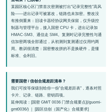
某园区核心区门禁首次密测被打出”记录完整性”高风
险——进出记录可被篡改，链路也未加密。整改没
有推倒重来：旧读卡器经协议网关保留，仅升级控
制器与管理平台，接入国密 CPU 卡，进出记录加
HMAC-SM3、通信走 SM4。复测时记录完整性与通
信加密两项全部通过，从初测到复测通过仅用约两
周。教训很清楚：国密整改拼的不是换硬件，是懂
标准、会利旧。
需要国密 / 信创合规差距清单？
我们可按等保级别给你一份”合规差距表”，逐条对照
卡片、记录、链路、密钥四项。
延伸阅读：[国密 GM/T 0036 门禁合规要点](/guomi-
gmt0036/) ｜ [园区信创（国产化）合规要求]