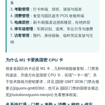
备
3.
考勤管理
：打卡终端、排班、请假与报表
4.
消费管理
：食堂与园区超市 POS 收银终端
5.
电梯层控
：刷卡/刷脸直达授权楼层，杜绝跨层
6.
停车场管理
：车牌识别、道闸、车位引导与缴费
7.
访客管理
：预约、身份核验、临时凭证发放与注
销
为什么 M1 卡要换国密 CPU 卡
很多老园区的卡还是 M1 卡，几秒钟就能被复制，门禁形
同虚设。升级方向是国密 CPU 卡，实现”一卡一密”。关
于技术路线与密钥要求，详见 [国密 GM/T 0036 门禁合规
要点](/guomi-gmt0036/)，也可从 [园区门禁的国密合规总
览](/solutions/guomi-menjin/) 先看整体框架。
多系统打通：门禁 × 考勤 × 消费 × 梯控 × 停车