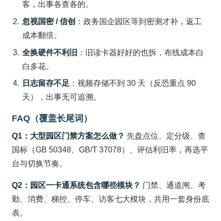
客，出事各查各的。
忽视国密 / 信创
：政务国企园区等到密测才补，返工
成本翻倍。
全换硬件不利旧
：旧读卡器好好的也拆，布线成本白
白多花。
日志留存不足
：视频存储不到 30 天（反恐重点 90
天），出事无可追溯。
FAQ（覆盖长尾词）
Q1：大型园区门禁方案怎么做？
先盘点位、定分级、查
国标（GB 50348、GB/T 37078）、评估利旧率，再选平
台与切换节奏。
Q2：园区一卡通系统包含哪些模块？
门禁、通道闸、考
勤、消费、梯控、停车、访客七大模块，共用一套身份底
表。