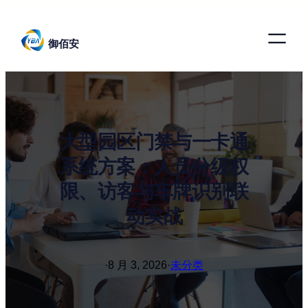
跳
至
御佰安
内
容
大型园区门禁与一卡通
系统方案：人员分级权
限、访客与车牌识别联
动实战
·
8 月 3, 2026
·
未分类