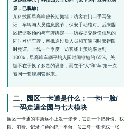
迷你故事①｜科技园人车协同（以下为行业典型场
景，已脱敏）
某科技园早高峰曾长期拥堵：访客在门口手写登
记，车辆与人员信息脱节，保安手动核对。后来园
区把访客预约与车牌绑定——访客提交身份信息的
同时登记车牌，审批通过后人员和车辆同时获得限
时凭证。上线一个季度，访客线上预约率达到
100%，早高峰车辆平均入园时间缩短约 65%。关
键不在于换了多贵的设备，而在于”人”和”车”第一次
被同一套规则管起来。
二、园区一卡通是什么：一卡/一脸/
一码走遍全园与七大模块
园区一卡通的本质远不止发一张卡，它是一个把身份、权
限、消费、记录打通的统一平台。员工凭一张卡或一张