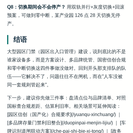
Q8：切换期间会不会停产？
用双轨并行+灰度切换+回滚
预案，可做到零中断，某产业园 126 点 28 天切换无停
产。
结语
大型园区门禁（园区出入口管理）建设，说到底比的不是
谁家设备多，而是方案设计、多品牌统管、国密信创合规
和零中断切换这四件事做没做对。回到开头那支排队的队
伍——它解决不了，问题往往不在闸机，而在”人车没被
同一套规则管起来”。
下一步，建议你先做三件事：盘清点位与品牌清单、对照
国标查合规差距、估算利旧率。相关场景可延伸阅读：
[园区信创（国产化）合规要求](/yuanqu-xinchuang/) ｜
[多品牌存量门禁利旧整合](/duopinpai-menjin-lijiu/) ｜ [车
牌识别道闸联动方案](/che-pai-shi-bie-xi-tong/) ｜ [政务