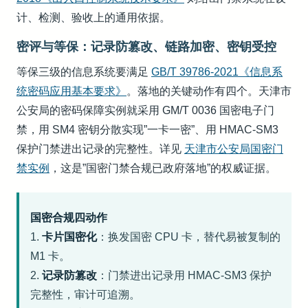
计、检测、验收上的通用依据。
密评与等保：记录防篡改、链路加密、密钥受控
等保三级的信息系统要满足
GB/T 39786-2021《信息系
统密码应用基本要求》
。落地的关键动作有四个。天津市
公安局的密码保障实例就采用 GM/T 0036 国密电子门
禁，用 SM4 密钥分散实现”一卡一密”、用 HMAC-SM3
保护门禁进出记录的完整性。详见
天津市公安局国密门
禁实例
，这是”国密门禁合规已政府落地”的权威证据。
国密合规四动作
1.
卡片国密化
：换发国密 CPU 卡，替代易被复制的
M1 卡。
2.
记录防篡改
：门禁进出记录用 HMAC-SM3 保护
完整性，审计可追溯。