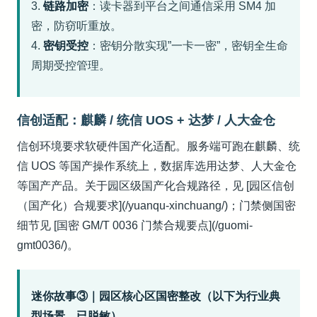
3.
链路加密
：读卡器到平台之间通信采用 SM4 加
密，防窃听重放。
4.
密钥受控
：密钥分散实现”一卡一密”，密钥全生命
周期受控管理。
信创适配：麒麟 / 统信 UOS + 达梦 / 人大金仓
信创环境要求软硬件国产化适配。服务端可跑在麒麟、统
信 UOS 等国产操作系统上，数据库选用达梦、人大金仓
等国产产品。关于园区级国产化合规路径，见 [园区信创
（国产化）合规要求](/yuanqu-xinchuang/)；门禁侧国密
细节见 [国密 GM/T 0036 门禁合规要点](/guomi-
gmt0036/)。
迷你故事③｜园区核心区国密整改（以下为行业典
型场景，已脱敏）