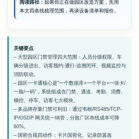
阅读路径：
如果你正在做园区改造方案，先用
本文四条线梳理范围，再谈设备清单和报价。
关键要点
– 大型园区门禁管理四大范围：人员分级权限、车
辆分级进出、访客预约-通行-追溯闭环、视频监控与
消防联动。
– 园区一卡通核心是”一个数据库+一个平台+一张卡/
一脸/一码”，系统组成含门禁、通道、考勤、消费、
梯控、停车、访客七大模块。
– 多品牌存量门禁可利旧：通过韦根/RS485/TCP-
IP/OSDP 网关统一纳管，分散厂区布线成本可降
60%。
– 国密合规四动作：卡片国密化、记录防篡改