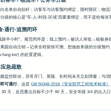
车白名单自动抬杆；访客车与访客预约绑定，限时限区；物流
分级的核心是”车-人-时段-区域”四要素绑定，而不是给每张
验-通行-追溯闭环
找路半小时”。规范闭环是：线上预约→被访人审批→核验身
离园自动注销→记录全程留痕可溯。想做政务级的分级预约，
-fang-ke/) 的处置逻辑。
防应急疏散
视频监控联动，异常开门、尾随、长时间未关立刻弹窗；与消
证即可通行
。这是
GB 50348-2018《安全防范工程技术标准》
30 天，反恐重点目标不少于 90 天，安全等级 3/4 的出