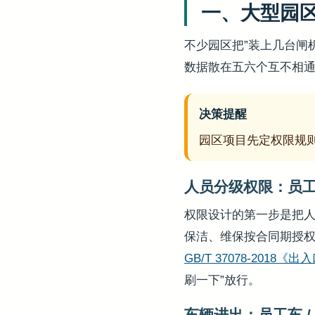
一、大型园
不少园区把”装上几台闸
数据散在五六个互不相
决策提醒
园区项目先定权限规
人员分级权限：员工 /
权限设计的第一步是把
保洁、维保按合同期授权
GB/T 37078-201
刷一下”放行。
车辆进出：员工车 / 