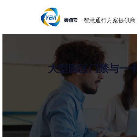
跳
至
御佰安
内
容
大型园区门禁与一