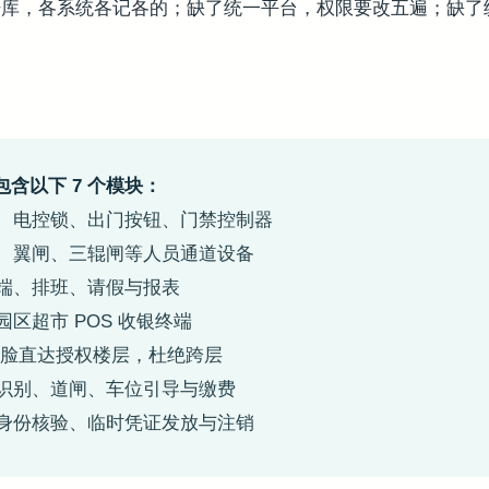
据库，各系统各记各的；缺了统一平台，权限要改五遍；缺了
含以下 7 个模块：
、电控锁、出门按钮、门禁控制器
、翼闸、三辊闸等人员通道设备
端、排班、请假与报表
园区超市 POS 收银终端
刷脸直达授权楼层，杜绝跨层
识别、道闸、车位引导与缴费
身份核验、临时凭证发放与注销