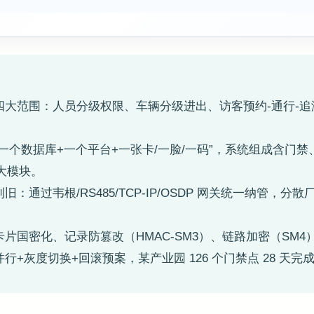
理四大范围：人员分级权限、车辆分级进出、访客预约-通行-
”一个数据库+一个平台+一张卡/一脸/一码”，系统组成含门
大模块。
旧：通过韦根/RS485/TCP-IP/OSDP 网关统一纳管，分
卡片国密化、记录防篡改（HMAC-SM3）、链路加密（SM
行+灰度切换+回滚预案，某产业园 126 个门禁点 28 天完