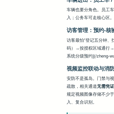
车辆也要分角色。员工
入；公务车可走核心区。
访客管理：预约-核
访客最怕”登记五分钟、
码）→按授权区域通行→
系统分级预约](/zheng-wu
视频监控联动与消
安防不是孤岛。门禁与
疏散，相关通道
无需凭
规定视频图像存储不少于 
入、复合识别。