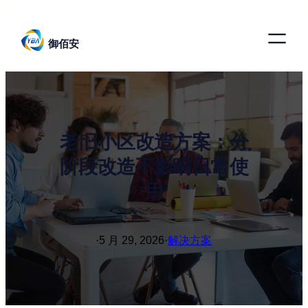
跳
至
御佰安
内
容
老旧小区改造方案：分
阶段改造不影响日常使
用
·
5 月 29, 2026
·
解决方案