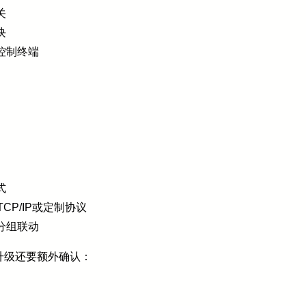
关
块
控制终端
式
CP/IP或定制协议
分组联动
升级还要额外确认：