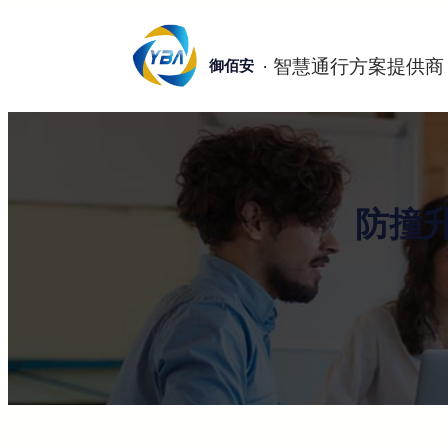
跳
至
御佰安
内
容
防撞