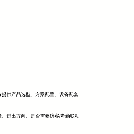
方提供产品选型、方案配置、设备配套
、进出方向、是否需要访客/考勤联动