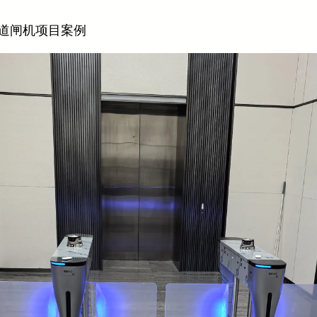
道闸机项目案例