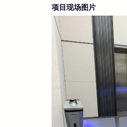
项目现场图片