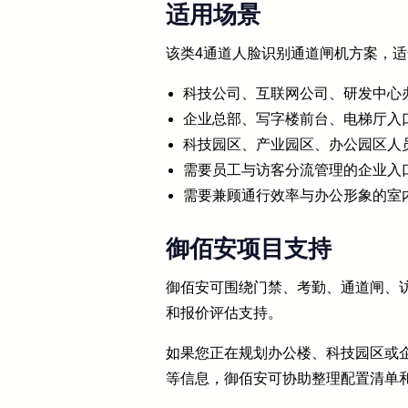
适用场景
该类4通道人脸识别通道闸机方案，
科技公司、互联网公司、研发中心
企业总部、写字楼前台、电梯厅入
科技园区、产业园区、办公园区人
需要员工与访客分流管理的企业入
需要兼顾通行效率与办公形象的室
御佰安项目支持
御佰安可围绕门禁、考勤、通道闸、
和报价评估支持。
如果您正在规划办公楼、科技园区或
等信息，御佰安可协助整理配置清单