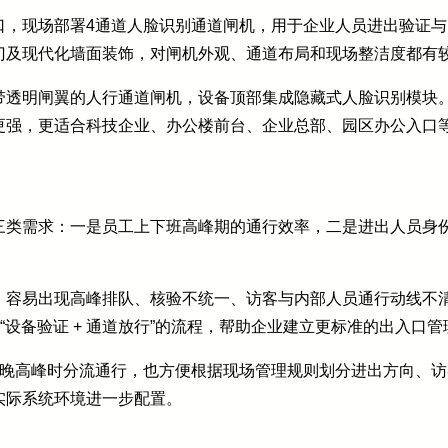
口，现场部署4通道人脸识别通道闸机，用于企业人员进出验证
门及现代化墙面装饰，对闸机外观、通道布局和现场整洁度都有
带透明闸翼的人行通道闸机，设备顶部集成隐藏式人脸识别模块
更强，更适合科技企业、办公楼前台、企业总部、园区办公入口
三类需求：一是员工上下班高峰期的通行效率，二是进出人员身
，容易出现高峰排队、核验不统一、访客与内部人员通行动线不
“设备验证 + 通道放行”的流程，帮助企业建立更标准的出入口
早晚高峰时分流通行，也方便根据现场管理规则划分进出方向、
实际系统环境进一步配置。