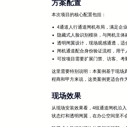
方案配置
本次项目的核心配置包括：
4通道人行通道闸机布局，满足企
隐藏式人脸识别模块，与闸机主体
透明闸翼设计，现场观感通透，适
闸机通道配合身份验证流程，用于
可按项目需要扩展门禁、访客、考
这里需要特别说明：本案例基于现场
程商和甲方来说，这类案例更适合作为
现场效果
从现场安装效果看，4组通道闸机沿
状态灯和透明闸翼，在办公空间里不