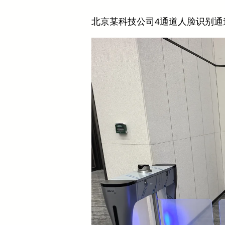
北京某科技公司4通道人脸识别通