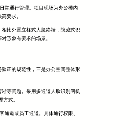
与日常通行管理。项目现场为办公楼内
较高要求。
。相比外置立柱式人脸终端，隐藏式识
等对形象有要求的场景。
份验证的规范性，三是办公空间整体形
清晰等问题。采用多通道人脸识别闸机
管理方式。
访客通道或员工通道。具体通行权限、