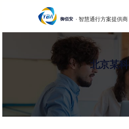
跳
至
御佰安
内
容
北京某科