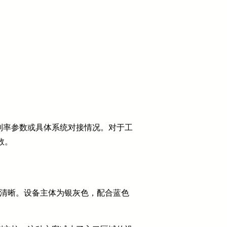
别率参数或具体系统对接情况。对于工
数。
向清晰。设备主体为银灰色，配合蓝色