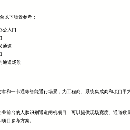
适合以下场景参考：
办公入口
口
员通道
口
内通道场景
访客和一卡通等智能通行场景，为工程商、系统集成商和项目甲
企业前台的人脸识别通道闸机项目，可以提供现场宽度、通道数量
和项目参考方案。