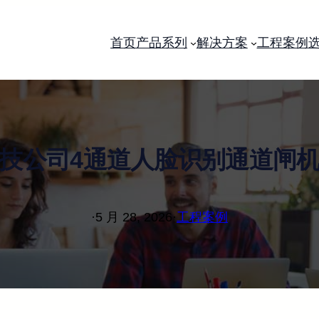
首页
产品系列
解决方案
工程案例
技公司4通道人脸识别通道闸
·
5 月 28, 2026
·
工程案例